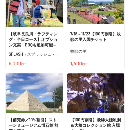
【岐阜長良川・ラフティン
7/18～11/23【100円割引】牧
グ・半日コース】オプショ
歌の里入園チケット
ン充実！BBQも追加可能！
楽しみ方は子どもが決め
牧歌の里
SPLASH（スプラッシュ・岐
る！ゆったり半日ラフティ
阜）
ングツアー＜3才から参加可
5,000
1,400
円〜
円〜
能！＞写真プレゼント！
【前売券／10%割引】スト
【100円割引】飛騨大鍾乳洞
ーンミュージアム博石館 前
＆大橋コレクション館 入場