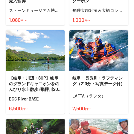
売入館券
クーポン
ストーンミュージアム博石
飛騨大鍾乳洞＆大橋コレク
館
ション館
1,080
1,000
円〜
円〜
【岐阜・川辺・SUP】岐阜
岐阜・長良川・ラフティン
のグランドキャニオンをの
グ（210分・写真データ付）
んびり水上散歩♪飛騨川SUP
体験ツアー（2時間）
LAFTA（ラフタ）
BCC River BASE
6,500
7,500
円〜
円〜