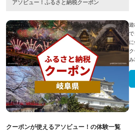
アソビュー！ふるさと納税クーポン
遊
で
に
ク
み
クーポンが使えるアソビュー！の体験一覧