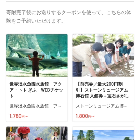
寄附完了後にお送りするクーポンを使って、こちらの体
験をご予約いただけます。
世界淡水魚園水族館 アク
【前売券／最大200円割
ア・トト ぎふ WEBチケッ
引】ストーンミュージアム
ト
博石館 入館券＋宝石さがし
世界淡水魚園水族館 アク
ストーンミュージアム博石
ア・トトぎふ
館
1,780
1,800
円〜
円〜