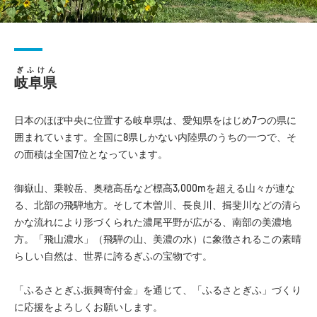
ぎふけん
岐阜県
日本のほぼ中央に位置する岐阜県は、愛知県をはじめ7つの県に
囲まれています。全国に8県しかない内陸県のうちの一つで、そ
の面積は全国7位となっています。
御嶽山、乗鞍岳、奥穂高岳など標高3,000mを超える山々が連な
る、北部の飛騨地方。そして木曽川、長良川、揖斐川などの清ら
かな流れにより形づくられた濃尾平野が広がる、南部の美濃地
方。「飛山濃水」（飛騨の山、美濃の水）に象徴されるこの素晴
らしい自然は、世界に誇るぎふの宝物です。
「ふるさとぎふ振興寄付金」を通じて、「ふるさとぎふ」づくり
に応援をよろしくお願いします。