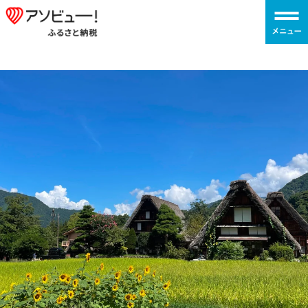
コ
ア
ン
ソ
テ
ビ
ン
ュ
ツ
ー！
へ
ふ
ス
る
キ
さ
ッ
と
プ
納
税