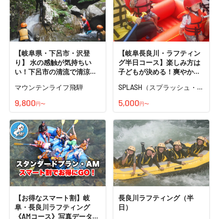
【岐阜県・下呂市・沢登
【岐阜長良川・ラフティン
り】 水の感触が気持ちい
グ半日コース】楽しみ方は
い！下呂市の清流で清涼・
子どもが決める！爽やかな
沢登り体験しよう
半日ラフティングツアー＜3
マウンテンライフ飛騨
SPLASH（スプラッシュ・岐
才から参加可能！＞写真プ
阜）
レゼント！
9,800
5,000
円〜
円〜
【お得なスマート割】岐
長良川ラフティング（半
阜・長良川ラフティング
日）
《AMコース》写真データ全