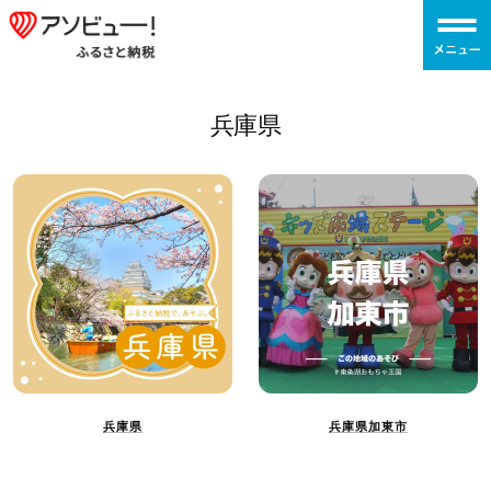
コ
ア
ン
ソ
テ
ビ
ン
ュ
兵庫県
ツ
ー！
へ
ふ
ス
る
キ
さ
ッ
と
プ
納
税
兵庫県
兵庫県加東市