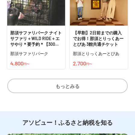
那須サファリパーク ナイト
【早割】2日前までの購入
サファリ＋WILD RIDE＋エ
でお得！那須とりっくあー
サやり＊要予約＊【300円
とぴあ 3館共通チケット
割引】
那須サファリパーク
那須とりっくあーとぴあ
4,800
2,700
円〜
円〜
もっとみる
アソビュー！ふるさと納税を知る