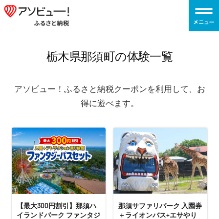
コ
ア
ン
ソ
テ
ビ
ン
ュ
栃木県那須町の体験一覧
ツ
ー！
へ
ふ
アソビュー！ふるさと納税クーポンを利用して、お
ス
る
得に遊べます。
キ
さ
ッ
と
プ
納
税
【最大300円割引】那須ハ
那須サファリパーク 入園券
イランドパーク ファンタジ
＋ライオンバス+エサやり