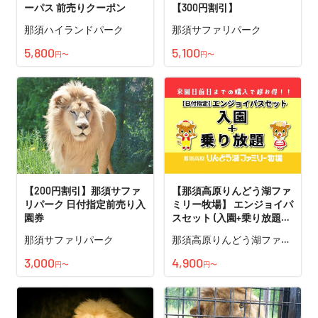
ーパス 前売りクーポン
【300円割引】
那須ハイランドパーク
那須サファリパーク
5,800
5,100
円〜
円〜
【200円割引】那須サファ
【那須高原りんどう湖ファ
リパーク 日付指定前売り入
ミリー牧場】 エンジョイパ
園券
スセット (入園+乗り放題パ
ス付)
那須サファリパーク
那須高原りんどう湖ファミ
リー牧場
3,000
4,900
円〜
円〜