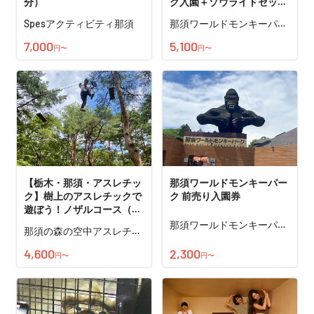
分）
ク入園＋ゾウライドセット
券
Spesアクティビティ那須
那須ワールドモンキーパー
ク
7,000
5,100
円〜
円〜
【栃木・那須・アスレチッ
那須ワールドモンキーパー
ク】樹上のアスレチックで
ク 前売り入園券
遊ぼう！ノザルコース（8
コース・ジップライン付
那須ワールドモンキーパー
那須の森の空中アスレチッ
ク
き）
ク『NOZARU』
4,600
2,300
円〜
円〜