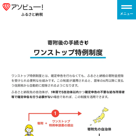
コ
ア
ン
ソ
テ
ビ
ン
ュ
ツ
ー！
へ
ふ
ス
る
キ
さ
ッ
と
プ
納
税