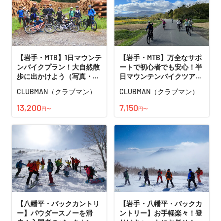
【岩手・MTB】1日マウンテ
【岩手・MTB】万全なサポ
ンバイクプラン！大自然散
ートで初心者でも安心！半
歩に出かけよう（写真・動
日マウンテンバイクツアー
画付き）
で心も体もリフレッシュ
CLUBMAN（クラブマン）
CLUBMAN（クラブマン）
（写真・動画付き）
13,200
7,150
円〜
円〜
【八幡平・バックカントリ
【岩手・八幡平・バックカ
ー】パウダースノーを滑
ントリー】お手軽楽々！登