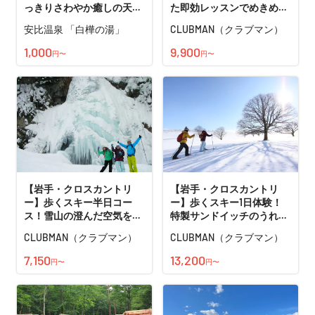
っきりさわやか癒しの天然
た即効レッスンでめきめき
温泉の特別プラン
上達できる！
安比温泉 「白樺の湯」
CLUBMAN（クラブマン）
1,000
9,900
円〜
円〜
【岩手・クロスカントリ
【岩手・クロスカントリ
ー】歩くスキー半日コー
ー】歩くスキー1日体験！
ス！雪山の澄んだ空気を体
特製サンドイッチのうれし
いっぱい感じるプラン
いランチ付
CLUBMAN（クラブマン）
CLUBMAN（クラブマン）
7,150
13,200
円〜
円〜