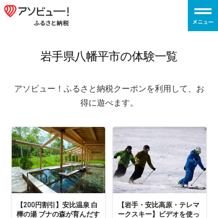
コ
ア
ン
ソ
テ
ビ
ン
ュ
岩手県八幡平市の体験一覧
ツ
ー！
へ
ふ
アソビュー！ふるさと納税クーポンを利用して、お
ス
る
得に遊べます。
キ
さ
ッ
と
プ
納
税
【200円割引】安比温泉 白
【岩手・安比高原・テレマ
樺の湯 ブナの森が育んだす
ークスキー】ビデオを使っ