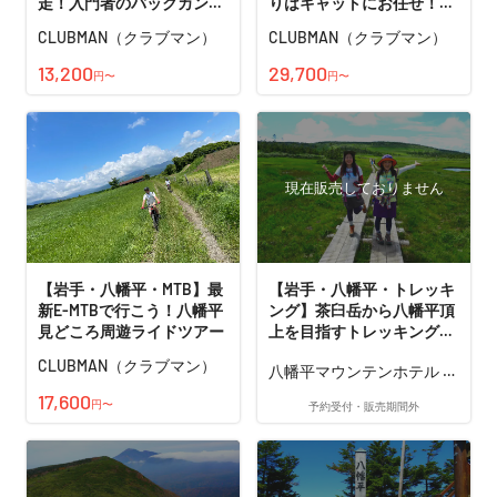
走！入門者のバックカント
りはキャットにお任せ！ス
リー体験
キー・スノボを楽しもう！
CLUBMAN（クラブマン）
CLUBMAN（クラブマン）
キャット&ライドパウダー
ツアー
13,200
29,700
円〜
円〜
現在販売しておりません
【岩手・八幡平・MTB】最
【岩手・八幡平・トレッキ
新E-MTBで行こう！八幡平
ング】茶臼岳から八幡平頂
見どころ周遊ライドツアー
上を目指すトレッキング
（中級～）
CLUBMAN（クラブマン）
八幡平マウンテンホテル 自
然ガイドステーション
17,600
円〜
予約受付・販売期間外